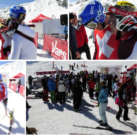
VER1481
VER1482
VER1486
VER1487