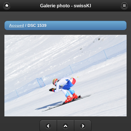
Galerie photo - swissKl
Accueil
/
DSC 1539